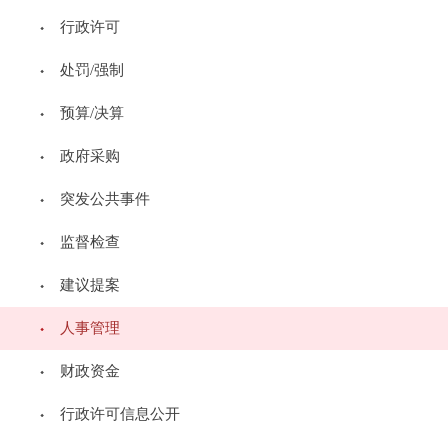
行政许可
发布时间：2025年03月05日
编辑：生态环境人事处信息
来源：
[ 打印 ]
处罚/强制
预算/决算
政府采购
关于
颁发
202
4
年
辽宁省生态
突发公共事件
环境行业
监督检查
专业技术职称证书和评定表
建议提案
的
通知
人事管理
财政资金
根据
2024年全省工程系列生态环
行政许可信息公开
境行业职称评审结果，现为评审通过人