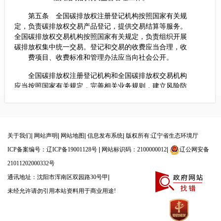
第五条 全国碳排放权注册登记机构按照国家有关规
定，负责碳排放权交易产品登记，提供交易结算等服务。
全国碳排放权交易机构按照国家有关规定，负责组织开展
碳排放权集中统一交易。登记和交易的收费应当合理，收
费项目、收费标准和管理办法应当向社会公开。
全国碳排放权注册登记机构和全国碳排放权交易机构
应当按照国家有关规定，完善相关业务规则，建立风险防
控和信息披露制度。
国务院生态环境主管部门会同国务院市场监督管理部
门、中国人民银行和国务院银行业监督管理机构，对全国
碳排放权注册登记机构和全国碳排放权交易机构进行监督
关于我们
|
网站声明
|
网站地图
|
信息发布系统
|
版权所有:辽宁省生态环境厅
管理，并加强信息共享和执法协作配合。
ICP备案编号：辽ICP备19001128号
|
网站标识码：2100000012
|
辽公网安备
21011202000332号
碳排放权交易应当逐步纳入统一的公共资源交易平台
体系。
通讯地址：沈阳市浑南区双园路30号甲
|
未经允许请勿引用本站资料用于商业用途!
第六条 碳排放权交易覆盖的温室气体种类和行业范
围，由国务院生态环境主管部门会同国务院发展改革等有
关部门根据国家温室气体排放控制目标研究提出，报国务