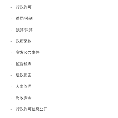
行政许可
发布时间：2024年02月25日
编辑：生态环境综合处信息
来源：
[ 打印 ]
处罚/强制
预算/决算
政府采购
中华人民共和国国务院令
突发公共事件
第775号
《碳排放权交易管理暂行条例》已经2024年1月5日国
监督检查
务院第23次常务会议通过，现予公布，自2024年5月1日起
施行。
建议提案
总理 李强
人事管理
2024年1月25日
财政资金
碳排放权交易管理暂行条例
行政许可信息公开
第一条 为了规范碳排放权交易及相关活动，加强对