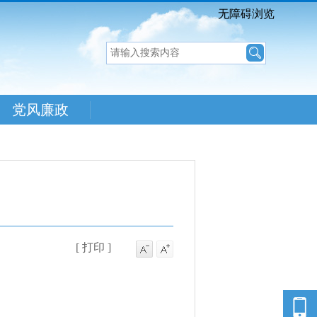
无障碍浏览
党风廉政
[ 打印 ]