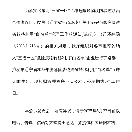
为落实《东北
“三省一区”
区域危险废物联防联控联治
合作协议》，按照《辽宁省生态环境厅关于做好危险废物跨
省转移利用
“白名单”
管理工作的通知
(
试行
)
》（辽环综函
〔
2023
〕
213
号）的相关规定，
我
厅组织对各市推荐的纳
入
“三省一区”危险废物转移利用“白名单”
企业进行了遴选，
拟发布辽宁省
202
5
年度危险废物跨省转移利
用
“白名单”
（详
见附件）
。现按照管理程序予以公示，公示期为
5
个工作
日。
本公示发布后，如有异议，请于
202
5
年
5
月
23
日前以
电话、传真、信函等方式提出意见，并提供相关证据材料。