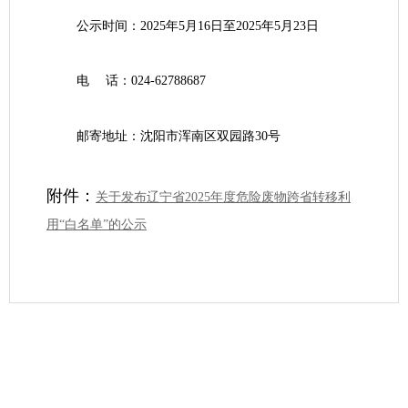
公示时间
：
202
5
年
5
月
16
日至
2025
年
5
月
23
日
电
话
：
024-62788687
邮寄地址
：
沈阳市浑南区双园路
30
号
附件：
关于发布辽宁省2025年度危险废物跨省转移利
用“白名单”的公示