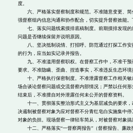
度。
六、严格落实督察制度和规范。不准随意变更、简化
强督察组内信息沟通和协作配合，切实提升督察效能。
七、落实问题线索摸排底稿制度。前期摸排发现的所
问题是否继续保留并说明原因。
八、坚决抵制说情、打招呼。防范通过打探工作安排
的行为，应当如实记录并报告。
九、不准滥用督察职权。在督察工作中，不准干预被
要求。不准隐瞒、歪曲、捏造事实，不准违反生态环境
十、严格执行保密制度。不准泄露督察工作相关敏感
场合谈论督察问题或交流督察内部情况；严禁以任何形
结束后，不准擅自对外泄露任何未公开的督察资料。
十一、贯彻落实整治形式主义为基层减负的要求，改
决遏制被督察对象为应对督察不分青红皂白实施集中停
对象的负担。现场督察一律轻车简从，对被督察对象搞
十二、严格落实“一督察两报告”（督察报告、廉政